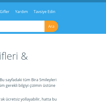
Gifler
Yardım
Tavsiye Edin
Ara
fleri &
! Bu sayfadaki tüm Bira Smileyleri
üm gerekli bilgiyi çizimin üstüne
ak ücretsiz yollayabilir, hatta bu