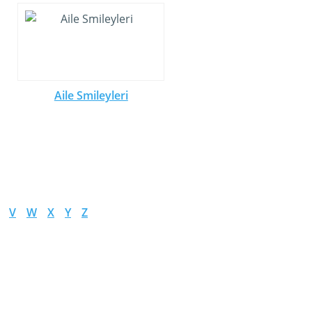
Aile Smileyleri
V
W
X
Y
Z