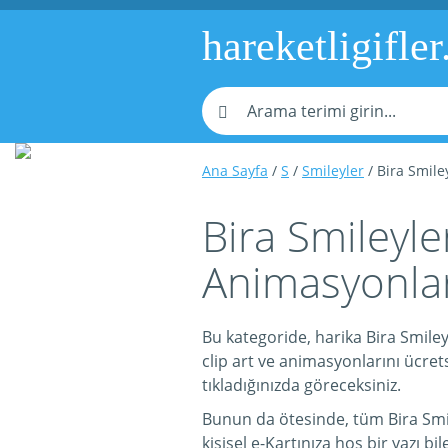
hareketligifler
Ana Sayfa
/
S
/
Smileyler
/ Bira Smile
Bira Smileyler
Animasyonlar
Bu kategoride, harika Bira Smileyl
clip art ve animasyonlarını ücrets
tıkladığınızda göreceksiniz.
Bunun da ötesinde, tüm Bira Smiley
kişisel e-Kartınıza hoş bir yazı bil