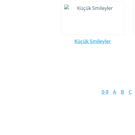
Küçük Smileyler
0-9
A
B
C