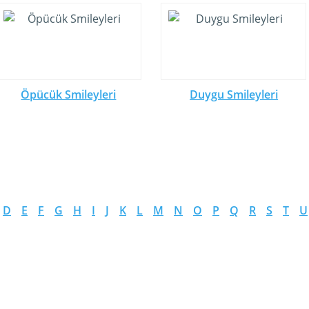
Öpücük Smileyleri
Duygu Smileyleri
D
E
F
G
H
I
J
K
L
M
N
O
P
Q
R
S
T
U