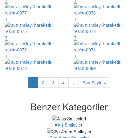
1
2
3
4
»
Son Sayfa »
Benzer Kategoriler
Alkış Smileyleri
Çöp Adam Smileyler