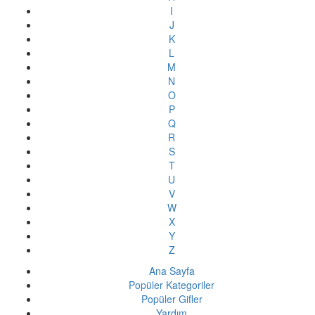
I
J
K
L
M
N
O
P
Q
R
S
T
U
V
W
X
Y
Z
Ana Sayfa
Popüler Kategoriler
Popüler Gifler
Yardım