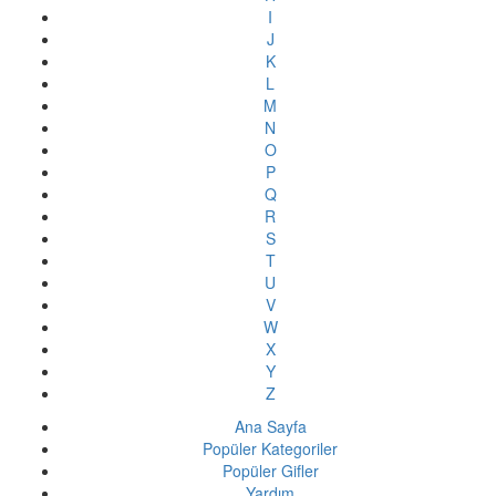
I
J
K
L
M
N
O
P
Q
R
S
T
U
V
W
X
Y
Z
Ana Sayfa
Popüler Kategoriler
Popüler Gifler
Yardım