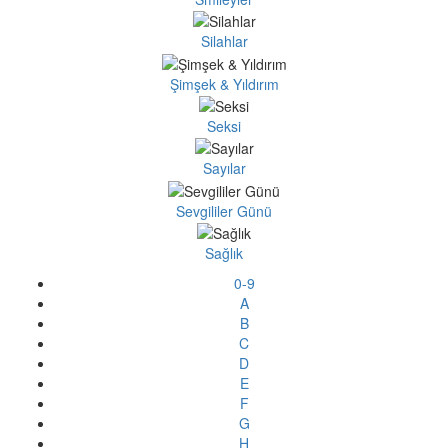
Silahlar
Şimşek & Yıldırım
Seksi
Sayılar
Sevgililer Günü
Sağlık
0-9
A
B
C
D
E
F
G
H