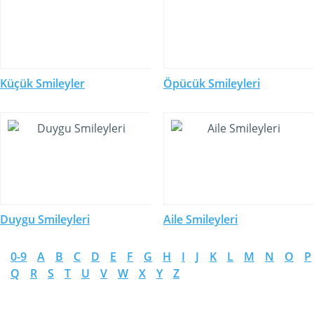
Küçük Smileyler
Öpücük Smileyleri
Duygu Smileyleri
Aile Smileyleri
0-9
A
B
C
D
E
F
G
H
I
J
K
L
M
N
O
P
Q
R
S
T
U
V
W
X
Y
Z