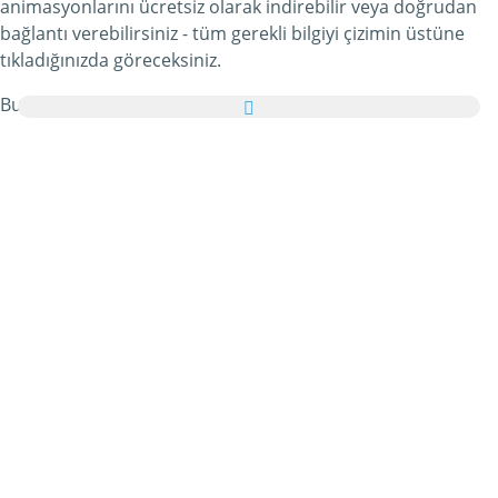
animasyonlarını ücretsiz olarak indirebilir veya doğrudan
bağlantı verebilirsiniz - tüm gerekli bilgiyi çizimin üstüne
tıkladığınızda göreceksiniz.
Bunun da ötesinde, tüm Yeni Yıl Akşamı Smileyleri
resimlerini ailenize ve arkadaşlarınıza tebrik kartı olarak
ücretsiz yollayabilir, hatta bu kişisel e-Kartınıza hoş bir yazı
bile ekleyebilirsiniz.
Bu kategorideki tüm hareketli Yeni Yıl Akşamı Smileyleri
gifleri ve Yeni Yıl Akşamı Smileyleri resimleri tamamen
ücretsizdir ve bunları kullanmak için ekstra bir masraf
ödemezsiniz. Bunun karşılığında lütfen bu hizmetimizi
internet sayfanızda veya blogunuzda
tavsiye edin
. Bunun
hakkında daha detaylı bilgiyi
yardım
bölümümüzde
bulabilirsiniz.