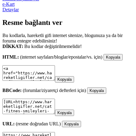
e-Kart
Detaylar
Resme bağlantı ver
Bu kodlarla, hareketli gifi internet sitenize, blogunuza ya da bir
foruma entegre edebilirsiniz!
DİKKAT:
Bu kodlar değiştirilmemelidir!
HTML:
(internet sayfaları/bloglar/epostalar/vs. için)
Kopyala
Kopyala
BBCode:
(forumlar/ziyaretçi defterleri için)
Kopyala
Kopyala
URL:
(resme doğrudan URL)
Kopyala