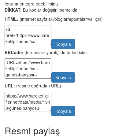
foruma entegre edebilirsiniz!
DİKKAT:
Bu kodlar değiştirilmemelidir!
HTML:
(internet sayfaları/bloglar/epostalar/vs. için)
Kopyala
BBCode:
(forumlar/ziyaretçi defterleri için)
Kopyala
URL:
(resme doğrudan URL)
Kopyala
Resmi paylaş