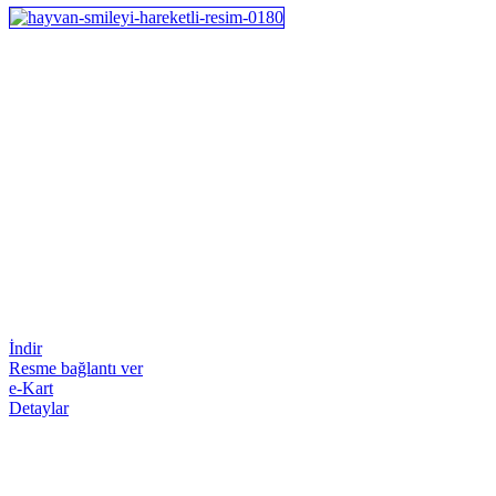
İndir
Resme bağlantı ver
e-Kart
Detaylar