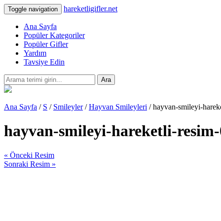
hareketligifler.net
Toggle navigation
Ana Sayfa
Popüler Kategoriler
Popüler Gifler
Yardım
Tavsiye Edin
Ara
Ana Sayfa
/
S
/
Smileyler
/
Hayvan Smileyleri
/ hayvan-smileyi-harek
hayvan-smileyi-hareketli-resim
« Önceki Resim
Sonraki Resim »