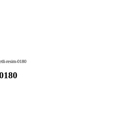
etli-resim-0180
-0180