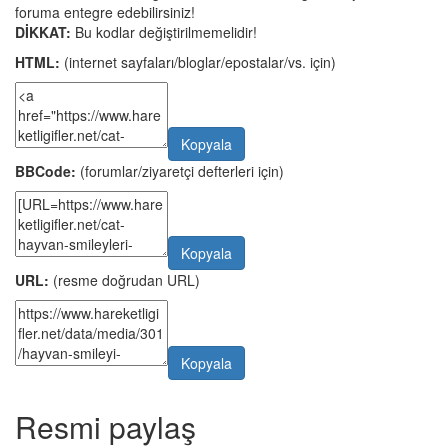
foruma entegre edebilirsiniz!
DİKKAT:
Bu kodlar değiştirilmemelidir!
HTML:
(internet sayfaları/bloglar/epostalar/vs. için)
Kopyala
BBCode:
(forumlar/ziyaretçi defterleri için)
Kopyala
URL:
(resme doğrudan URL)
Kopyala
Resmi paylaş