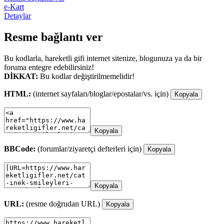
e-Kart
Detaylar
Resme bağlantı ver
Bu kodlarla, hareketli gifi internet sitenize, blogunuza ya da bir
foruma entegre edebilirsiniz!
DİKKAT:
Bu kodlar değiştirilmemelidir!
HTML:
(internet sayfaları/bloglar/epostalar/vs. için)
Kopyala
Kopyala
BBCode:
(forumlar/ziyaretçi defterleri için)
Kopyala
Kopyala
URL:
(resme doğrudan URL)
Kopyala