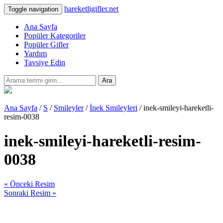
hareketligifler.net
Toggle navigation
Ana Sayfa
Popüler Kategoriler
Popüler Gifler
Yardım
Tavsiye Edin
Ara
Ana Sayfa
/
S
/
Smileyler
/
İnek Smileyleri
/ inek-smileyi-hareketli-
resim-0038
inek-smileyi-hareketli-resim-
0038
« Önceki Resim
Sonraki Resim »