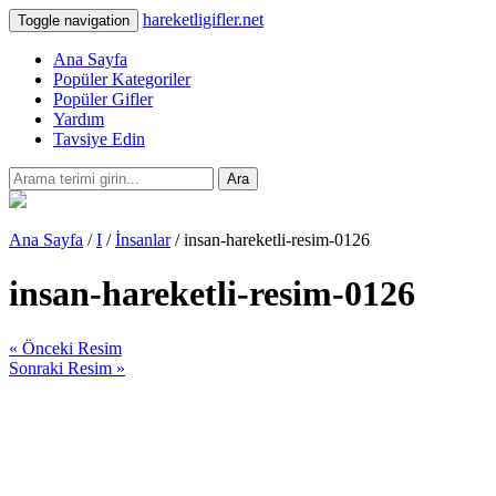
hareketligifler.net
Toggle navigation
Ana Sayfa
Popüler Kategoriler
Popüler Gifler
Yardım
Tavsiye Edin
Ara
Ana Sayfa
/
I
/
İnsanlar
/ insan-hareketli-resim-0126
insan-hareketli-resim-0126
« Önceki Resim
Sonraki Resim »