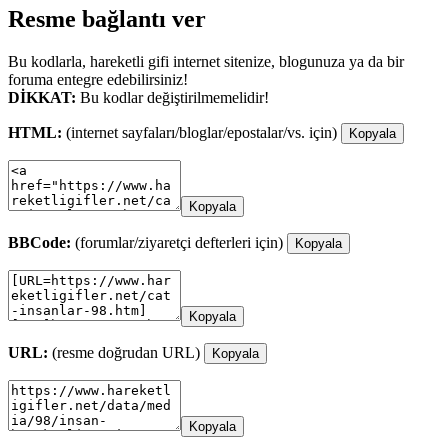
Resme bağlantı ver
Bu kodlarla, hareketli gifi internet sitenize, blogunuza ya da bir
foruma entegre edebilirsiniz!
DİKKAT:
Bu kodlar değiştirilmemelidir!
HTML:
(internet sayfaları/bloglar/epostalar/vs. için)
Kopyala
Kopyala
BBCode:
(forumlar/ziyaretçi defterleri için)
Kopyala
Kopyala
URL:
(resme doğrudan URL)
Kopyala
Kopyala