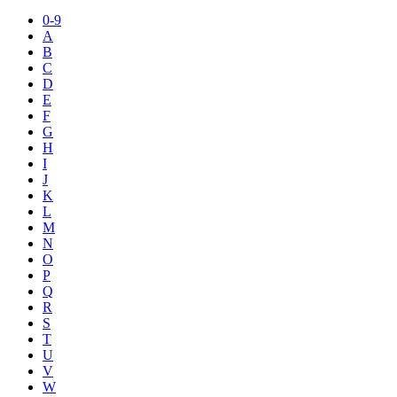
0-9
A
B
C
D
E
F
G
H
I
J
K
L
M
N
O
P
Q
R
S
T
U
V
W