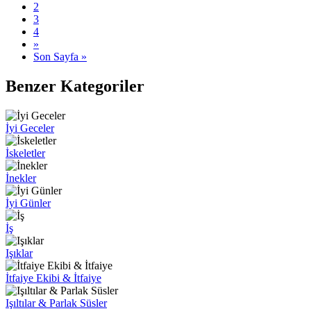
2
3
4
»
Son Sayfa »
Benzer Kategoriler
İyi Geceler
İskeletler
İnekler
İyi Günler
İş
Işıklar
İtfaiye Ekibi & İtfaiye
Işıltılar & Parlak Süsler