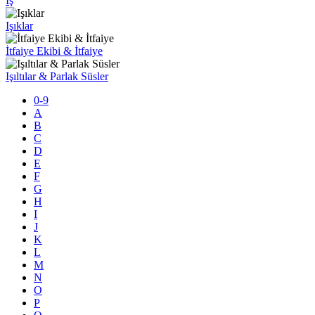
İş
Işıklar
İtfaiye Ekibi & İtfaiye
Işıltılar & Parlak Süsler
0-9
A
B
C
D
E
F
G
H
I
J
K
L
M
N
O
P