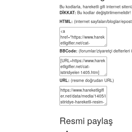
Bu kodlarla, hareketli gifi internet site
DİKKAT:
Bu kodlar değiştirilmemelidir!
HTML:
(internet sayfaları/bloglar/eposta
BBCode:
(forumlar/ziyaretçi defterleri i
URL:
(resme doğrudan URL)
Resmi paylaş