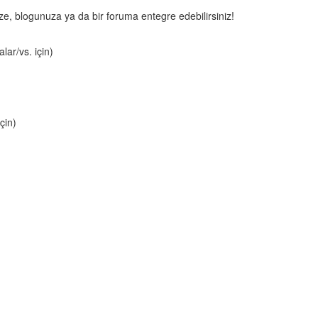
nize, blogunuza ya da bir foruma entegre edebilirsiniz!
lar/vs. için)
çin)