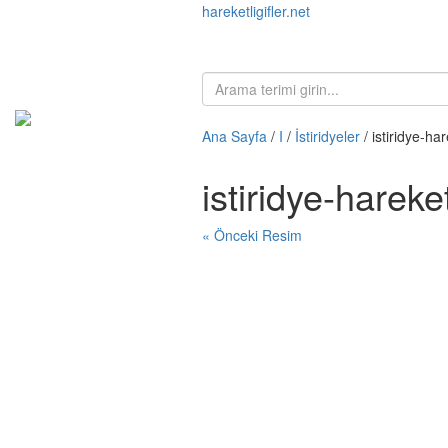
hareketligifler.net
Ana Sayfa
/
I
/
İstiridyeler
/ istiridye-ha
istiridye-hareke
« Önceki Resim