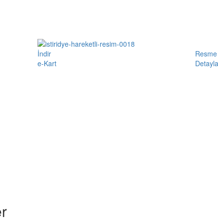
İndir
Resme 
e-Kart
Detayla
r