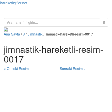
hareketligifler.net
Toggl
naviga
Ana Sayfa
/
J
/
Jimnastik
/ jimnastik-hareketli-resim-0017
jimnastik-hareketli-resim-
0017
« Önceki Resim
Sonraki Resim »