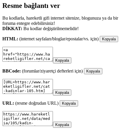
Resme bağlantı ver
Bu kodlarla, hareketli gifi internet sitenize, blogunuza ya da bir
foruma entegre edebilirsiniz!
DİKKAT:
Bu kodlar değiştirilmemelidir!
HTML:
(internet sayfaları/bloglar/epostalar/vs. için)
Kopyala
Kopyala
BBCode:
(forumlar/ziyaretçi defterleri için)
Kopyala
Kopyala
URL:
(resme doğrudan URL)
Kopyala
Kopyala