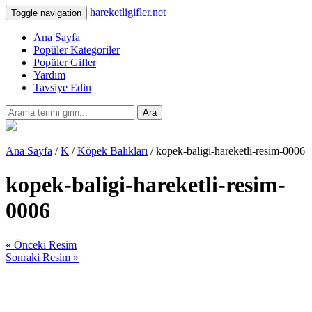
hareketligifler.net
Toggle navigation
Ana Sayfa
Popüler Kategoriler
Popüler Gifler
Yardım
Tavsiye Edin
Ara
Ana Sayfa
/
K
/
Köpek Balıkları
/ kopek-baligi-hareketli-resim-0006
kopek-baligi-hareketli-resim-
0006
« Önceki Resim
Sonraki Resim »