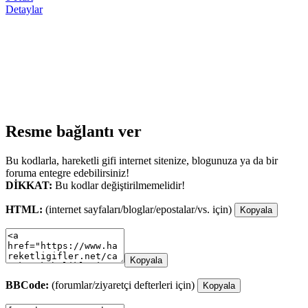
Detaylar
Resme bağlantı ver
Bu kodlarla, hareketli gifi internet sitenize, blogunuza ya da bir
foruma entegre edebilirsiniz!
DİKKAT:
Bu kodlar değiştirilmemelidir!
HTML:
(internet sayfaları/bloglar/epostalar/vs. için)
Kopyala
Kopyala
BBCode:
(forumlar/ziyaretçi defterleri için)
Kopyala