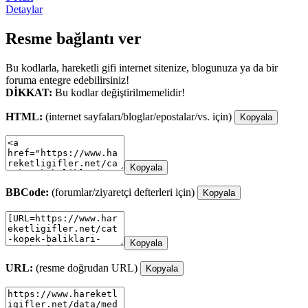
Detaylar
Resme bağlantı ver
Bu kodlarla, hareketli gifi internet sitenize, blogunuza ya da bir
foruma entegre edebilirsiniz!
DİKKAT:
Bu kodlar değiştirilmemelidir!
HTML:
(internet sayfaları/bloglar/epostalar/vs. için)
Kopyala
Kopyala
BBCode:
(forumlar/ziyaretçi defterleri için)
Kopyala
Kopyala
URL:
(resme doğrudan URL)
Kopyala