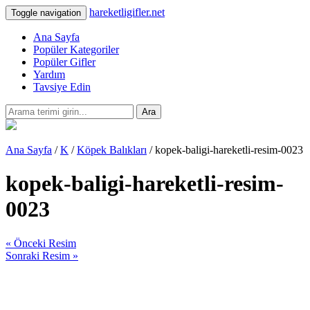
hareketligifler.net
Toggle navigation
Ana Sayfa
Popüler Kategoriler
Popüler Gifler
Yardım
Tavsiye Edin
Ara
Ana Sayfa
/
K
/
Köpek Balıkları
/ kopek-baligi-hareketli-resim-0023
kopek-baligi-hareketli-resim-
0023
« Önceki Resim
Sonraki Resim »