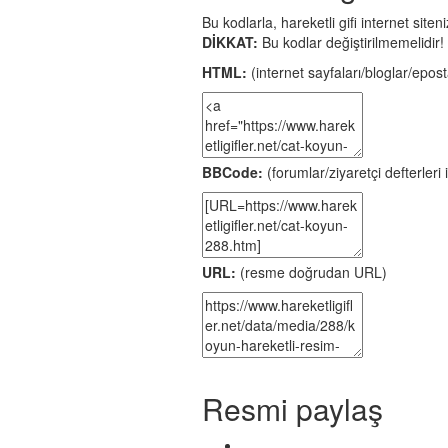
Bu kodlarla, hareketli gifi internet site
DİKKAT:
Bu kodlar değiştirilmemelidir!
HTML:
(internet sayfaları/bloglar/eposta
BBCode:
(forumlar/ziyaretçi defterleri i
URL:
(resme doğrudan URL)
Resmi paylaş