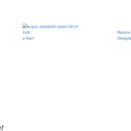
İndir
Resme 
e-Kart
Detayla
r