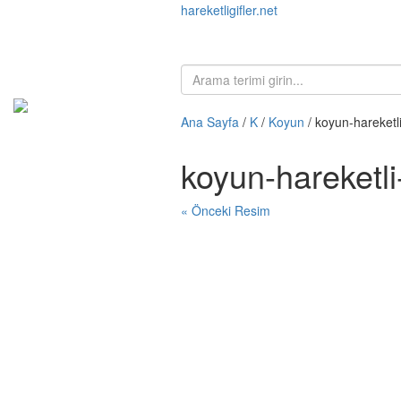
hareketligifler.net
Ana Sayfa
/
K
/
Koyun
/ koyun-hareketl
koyun-hareketl
« Önceki Resim