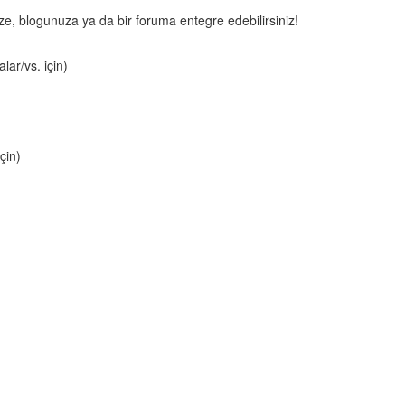
nize, blogunuza ya da bir foruma entegre edebilirsiniz!
lar/vs. için)
çin)