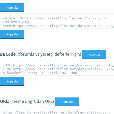
Kopyala
Kopyala
BBCode:
(forumlar/ziyaretçi defterleri için)
Kopyala
Kopyala
URL:
(resme doğrudan URL)
Kopyala