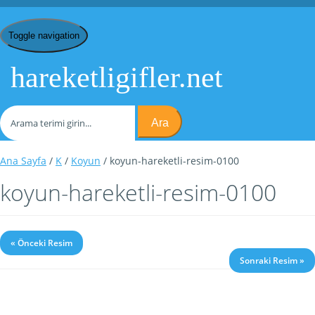
Toggle navigation
hareketligifler.net
Ara
Ana Sayfa
/
K
/
Koyun
/ koyun-hareketli-resim-0100
koyun-hareketli-resim-0100
« Önceki Resim
Sonraki Resim »