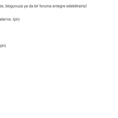
nize, blogunuza ya da bir foruma entegre edebilirsiniz!
lar/vs. için)
çin)