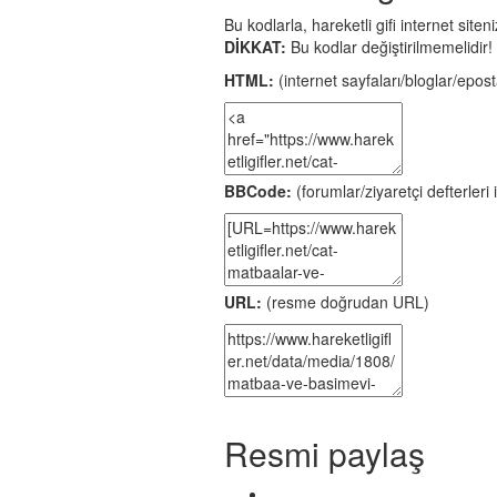
Bu kodlarla, hareketli gifi internet site
DİKKAT:
Bu kodlar değiştirilmemelidir!
HTML:
(internet sayfaları/bloglar/eposta
BBCode:
(forumlar/ziyaretçi defterleri i
URL:
(resme doğrudan URL)
Resmi paylaş