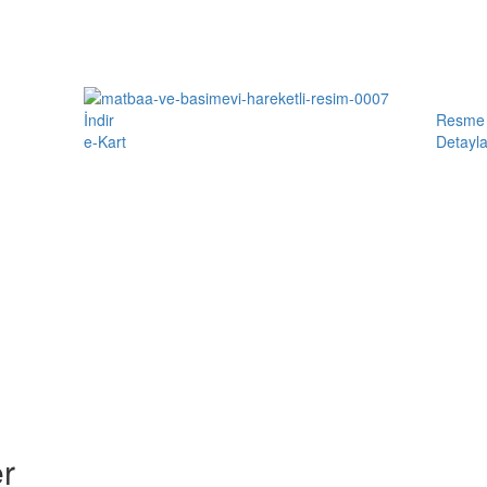
İndir
Resme 
e-Kart
Detayla
r