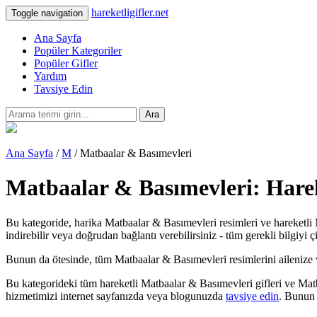
hareketligifler.net
Toggle navigation
Ana Sayfa
Popüler Kategoriler
Popüler Gifler
Yardım
Tavsiye Edin
Ara
Ana Sayfa
/
M
/ Matbaalar & Basımevleri
Matbaalar & Basımevleri: Harek
Bu kategoride, harika Matbaalar & Basımevleri resimleri ve hareketli 
indirebilir veya doğrudan bağlantı verebilirsiniz - tüm gerekli bilgiyi 
Bunun da ötesinde, tüm Matbaalar & Basımevleri resimlerini ailenize ve a
Bu kategorideki tüm hareketli Matbaalar & Basımevleri gifleri ve Mat
hizmetimizi internet sayfanızda veya blogunuzda
tavsiye edin
. Bunun 