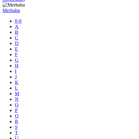
Merhaba
0-9
A
B
C
D
E
F
G
H
I
J
K
L
M
N
O
P
Q
R
S
T
U