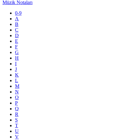
Müzik Notaları
0-9
A
B
C
D
E
F
G
H
I
J
K
L
M
N
O
P
Q
R
S
T
U
V