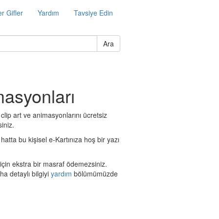
r Gifler
Yardım
Tavsiye Edin
Ara
masyonları
clip art ve animasyonlarını ücretsiz
iniz.
hatta bu kişisel e-Kartınıza hoş bir yazı
için ekstra bir masraf ödemezsiniz.
a detaylı bilgiyi
yardım
bölümümüzde