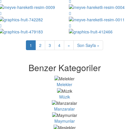
1
2
3
4
»
Son Sayfa »
Benzer Kategoriler
Melekler
Müzik
Manzaralar
Maymunlar