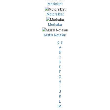
Meslekler
Motorsiklet
Merhaba
Müzik Notaları
0-9
A
B
C
D
E
F
G
H
I
J
K
L
M