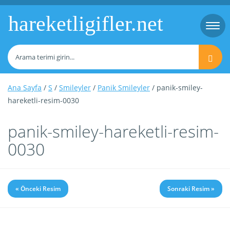
hareketligifler.net
Togg
navi
Ana Sayfa
/
S
/
Smileyler
/
Panik Smileyler
/ panik-smiley-
hareketli-resim-0030
panik-smiley-hareketli-resim-
0030
« Önceki Resim
Sonraki Resim »