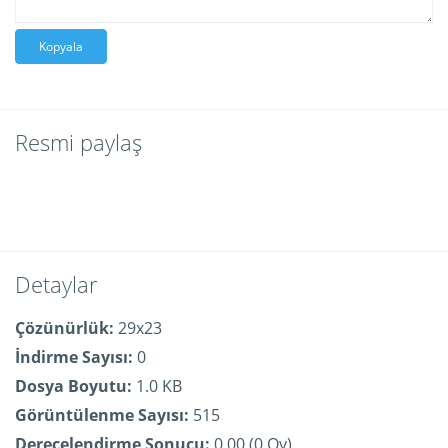
Kopyala
Resmi paylaş
Detaylar
Çözünürlük:
29x23
İndirme Sayısı:
0
Dosya Boyutu:
1.0 KB
Görüntülenme Sayısı:
515
Derecelendirme Sonucu:
0.00 (0 Oy)