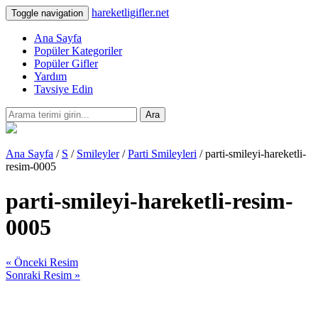
hareketligifler.net
Toggle navigation
Ana Sayfa
Popüler Kategoriler
Popüler Gifler
Yardım
Tavsiye Edin
Ara
Ana Sayfa
/
S
/
Smileyler
/
Parti Smileyleri
/ parti-smileyi-hareketli-
resim-0005
parti-smileyi-hareketli-resim-
0005
« Önceki Resim
Sonraki Resim »