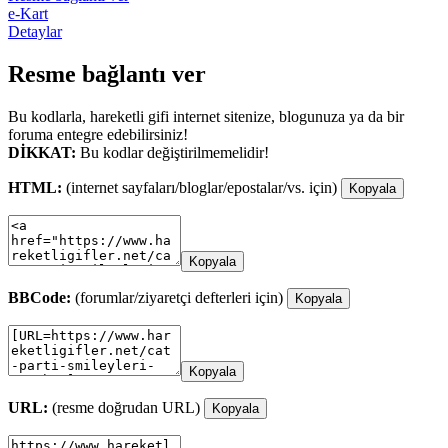
e-Kart
Detaylar
Resme bağlantı ver
Bu kodlarla, hareketli gifi internet sitenize, blogunuza ya da bir
foruma entegre edebilirsiniz!
DİKKAT:
Bu kodlar değiştirilmemelidir!
HTML:
(internet sayfaları/bloglar/epostalar/vs. için)
Kopyala
Kopyala
BBCode:
(forumlar/ziyaretçi defterleri için)
Kopyala
Kopyala
URL:
(resme doğrudan URL)
Kopyala