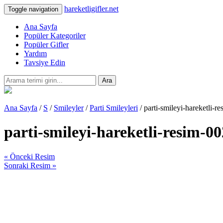
hareketligifler.net
Toggle navigation
Ana Sayfa
Popüler Kategoriler
Popüler Gifler
Yardım
Tavsiye Edin
Ara
Ana Sayfa
/
S
/
Smileyler
/
Parti Smileyleri
/ parti-smileyi-hareketli-r
parti-smileyi-hareketli-resim-0
« Önceki Resim
Sonraki Resim »