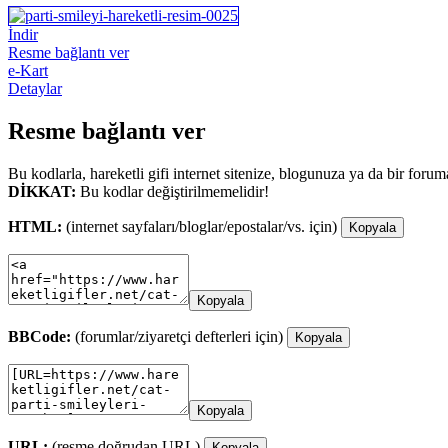
İndir
Resme bağlantı ver
e-Kart
Detaylar
Resme bağlantı ver
Bu kodlarla, hareketli gifi internet sitenize, blogunuza ya da bir forum
DİKKAT:
Bu kodlar değiştirilmemelidir!
HTML:
(internet sayfaları/bloglar/epostalar/vs. için)
Kopyala
Kopyala
BBCode:
(forumlar/ziyaretçi defterleri için)
Kopyala
Kopyala
URL:
(resme doğrudan URL)
Kopyala