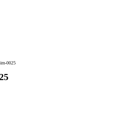
esim-0025
025