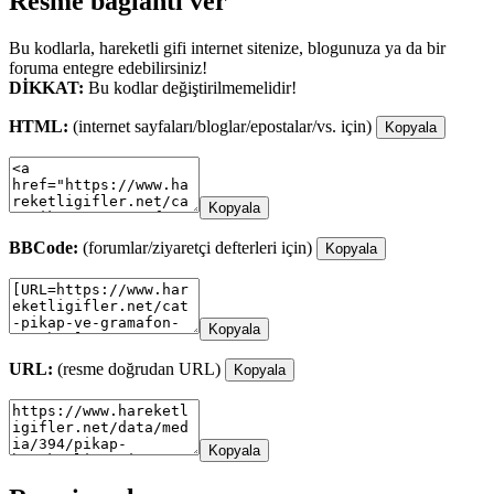
Resme bağlantı ver
Bu kodlarla, hareketli gifi internet sitenize, blogunuza ya da bir
foruma entegre edebilirsiniz!
DİKKAT:
Bu kodlar değiştirilmemelidir!
HTML:
(internet sayfaları/bloglar/epostalar/vs. için)
Kopyala
Kopyala
BBCode:
(forumlar/ziyaretçi defterleri için)
Kopyala
Kopyala
URL:
(resme doğrudan URL)
Kopyala
Kopyala