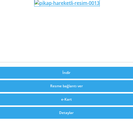
İndir
Resme bağlantı ver
e-Kart
Detaylar