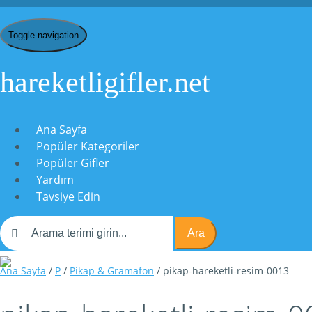
Toggle navigation
hareketligifler.net
Ana Sayfa
Popüler Kategoriler
Popüler Gifler
Yardım
Tavsiye Edin
Ara
Ana Sayfa
/
P
/
Pikap & Gramafon
/ pikap-hareketli-resim-0013