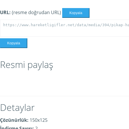
URL:
(resme doğrudan URL)
Kopyala
Kopyala
Resmi paylaş
Detaylar
Çözünürlük:
150x125
İndirme Sayısı:
2