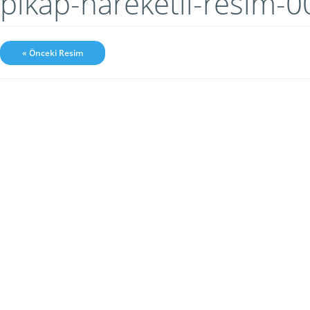
pikap-hareketli-resim-
« Önceki Resim