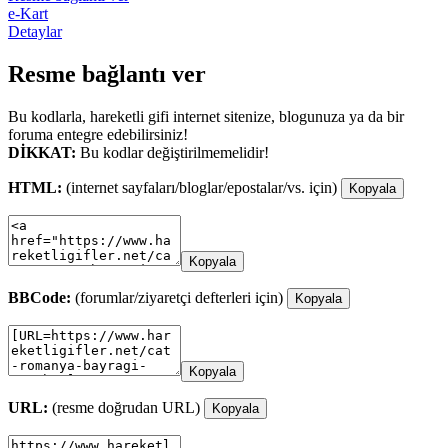
e-Kart
Detaylar
Resme bağlantı ver
Bu kodlarla, hareketli gifi internet sitenize, blogunuza ya da bir
foruma entegre edebilirsiniz!
DİKKAT:
Bu kodlar değiştirilmemelidir!
HTML:
(internet sayfaları/bloglar/epostalar/vs. için)
Kopyala
Kopyala
BBCode:
(forumlar/ziyaretçi defterleri için)
Kopyala
Kopyala
URL:
(resme doğrudan URL)
Kopyala