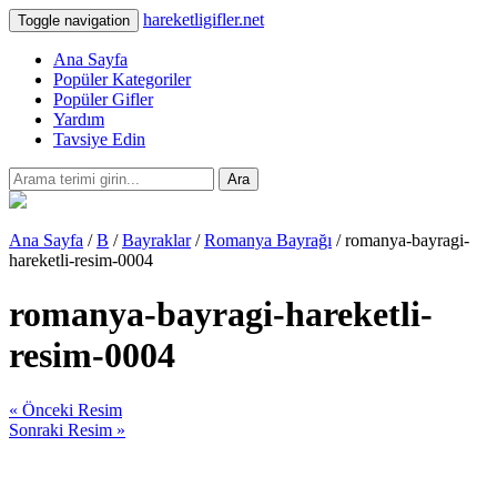
hareketligifler.net
Toggle navigation
Ana Sayfa
Popüler Kategoriler
Popüler Gifler
Yardım
Tavsiye Edin
Ara
Ana Sayfa
/
B
/
Bayraklar
/
Romanya Bayrağı
/ romanya-bayragi-
hareketli-resim-0004
romanya-bayragi-hareketli-
resim-0004
« Önceki Resim
Sonraki Resim »