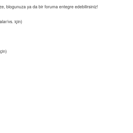
nize, blogunuza ya da bir foruma entegre edebilirsiniz!
lar/vs. için)
çin)