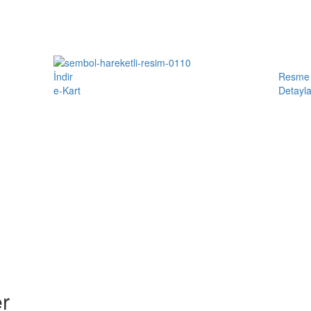
İndir
Resme 
e-Kart
Detayla
r