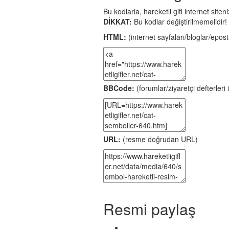
Bu kodlarla, hareketli gifi internet site
DİKKAT:
Bu kodlar değiştirilmemelidir!
HTML:
(internet sayfaları/bloglar/eposta
BBCode:
(forumlar/ziyaretçi defterleri i
URL:
(resme doğrudan URL)
Resmi paylaş