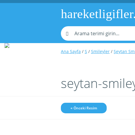
hareketligifler
Ana Sayfa
/
S
/
Smileyler
/
Şeytan Smi
seytan-smile
« Önceki Resim