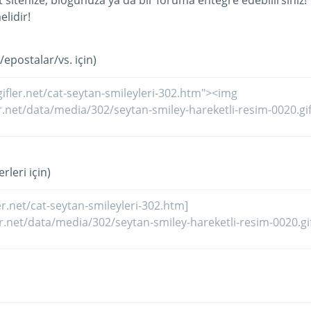
et sitenize, blogunuza ya da bir foruma entegre edebilirsiniz!
lidir!
/epostalar/vs. için)
rleri için)