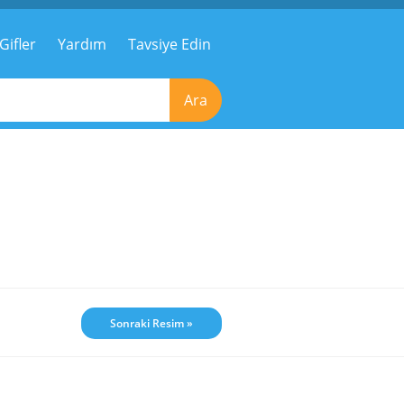
Gifler
Yardım
Tavsiye Edin
Ara
Sonraki Resim »