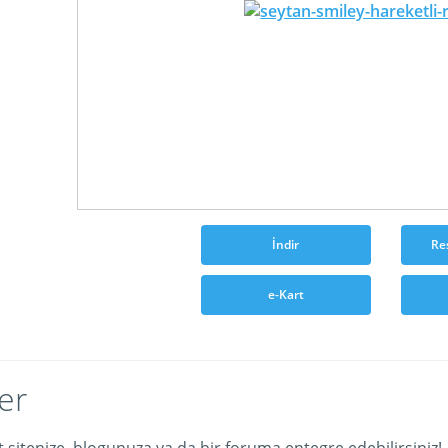
İndir
Re
e-Kart
er