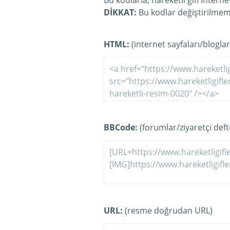
Bu kodlarla, hareketli gifi intern
DİKKAT:
Bu kodlar değiştirilmeme
HTML:
(internet sayfaları/bloglar
BBCode:
(forumlar/ziyaretçi defte
URL:
(resme doğrudan URL)