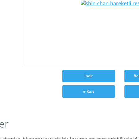
İndir
Re
e-Kart
er