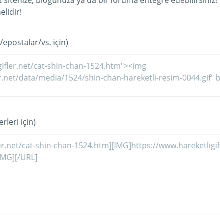
et sitenize, blogunuza ya da bir foruma entegre edebilirsiniz!
lidir!
/epostalar/vs. için)
rleri için)