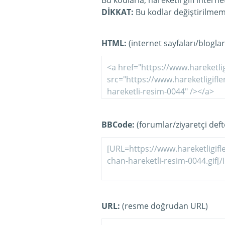
Bu kodlarla, hareketli gifi intern
DİKKAT:
Bu kodlar değiştirilmeme
HTML:
(internet sayfaları/bloglar
BBCode:
(forumlar/ziyaretçi defte
URL:
(resme doğrudan URL)