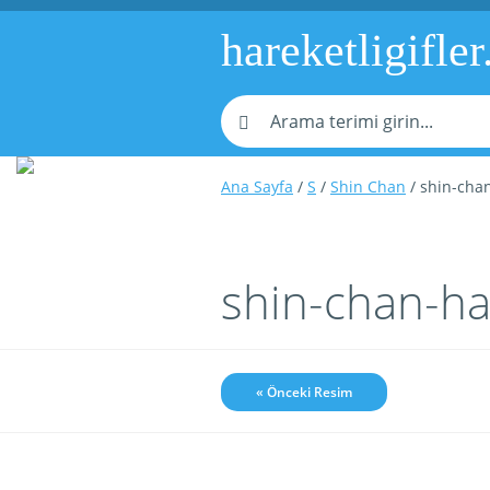
hareketligifler
Ana Sayfa
/
S
/
Shin Chan
/ shin-chan
shin-chan-ha
« Önceki Resim