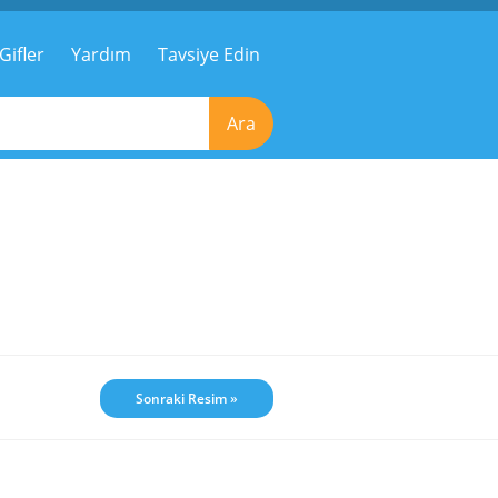
Gifler
Yardım
Tavsiye Edin
Ara
Sonraki Resim »