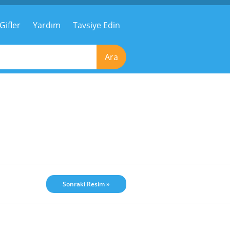
Gifler
Yardım
Tavsiye Edin
Ara
Sonraki Resim »