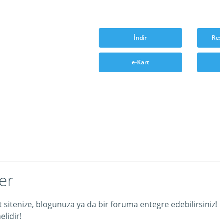
İndir
Re
e-Kart
er
et sitenize, blogunuza ya da bir foruma entegre edebilirsiniz!
lidir!