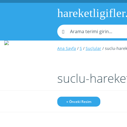
hareketligifler
Ana Sayfa
/
S
/
Suçlular
/ suclu-harek
suclu-hareke
« Önceki Resim