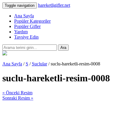
hareketligifler.net
Toggle navigation
Ana Sayfa
Popüler Kategoriler
Popüler Gifler
Yardım
Tavsiye Edin
Ara
Ana Sayfa
/
S
/
Suçlular
/ suclu-hareketli-resim-0008
suclu-hareketli-resim-0008
« Önceki Resim
Sonraki Resim »