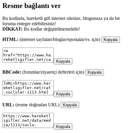
Resme bağlantı ver
Bu kodlarla, hareketli gifi internet sitenize, blogunuza ya da bir
foruma entegre edebilirsiniz!
DİKKAT:
Bu kodlar değiştirilmemelidir!
HTML:
(internet sayfaları/bloglar/epostalar/vs. için)
Kopyala
Kopyala
BBCode:
(forumlar/ziyaretçi defterleri için)
Kopyala
Kopyala
URL:
(resme doğrudan URL)
Kopyala
Kopyala