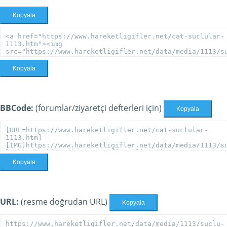
Kopyala
Kopyala
BBCode:
(forumlar/ziyaretçi defterleri için)
Kopyala
Kopyala
URL:
(resme doğrudan URL)
Kopyala