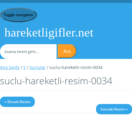
Toggle navigation
hareketligifler.net
Ara
Ana Sayfa
/
S
/
Suçlular
/ suclu-hareketli-resim-0034
suclu-hareketli-resim-0034
« Önceki Resim
Sonraki Resim »