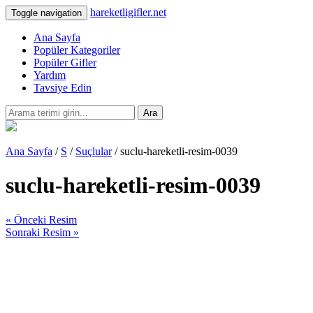
hareketligifler.net
Toggle navigation
Ana Sayfa
Popüler Kategoriler
Popüler Gifler
Yardım
Tavsiye Edin
Ara
Ana Sayfa
/
S
/
Suçlular
/ suclu-hareketli-resim-0039
suclu-hareketli-resim-0039
« Önceki Resim
Sonraki Resim »