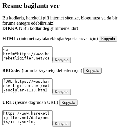
Resme bağlantı ver
Bu kodlarla, hareketli gifi internet sitenize, blogunuza ya da bir
foruma entegre edebilirsiniz!
DİKKAT:
Bu kodlar değiştirilmemelidir!
HTML:
(internet sayfaları/bloglar/epostalar/vs. için)
Kopyala
Kopyala
BBCode:
(forumlar/ziyaretçi defterleri için)
Kopyala
Kopyala
URL:
(resme doğrudan URL)
Kopyala
Kopyala