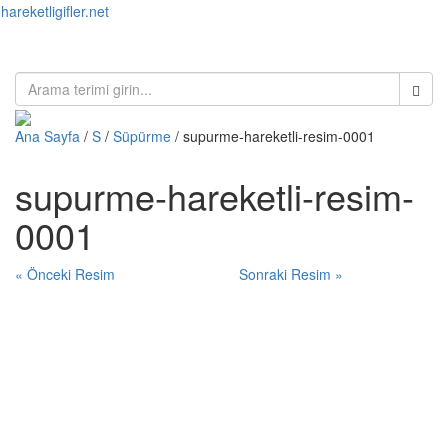
hareketligifler.net
Toggl
naviga
Ana Sayfa
/
S
/
Süpürme
/ supurme-hareketli-resim-0001
supurme-hareketli-resim-
0001
« Önceki Resim
Sonraki Resim »