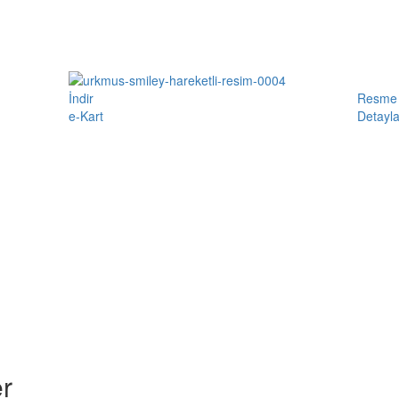
İndir
Resme 
e-Kart
Detayla
r