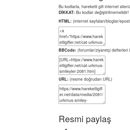
Bu kodlarla, hareketli gifi internet site
DİKKAT:
Bu kodlar değiştirilmemelidir!
HTML:
(internet sayfaları/bloglar/eposta
BBCode:
(forumlar/ziyaretçi defterleri i
URL:
(resme doğrudan URL)
Resmi paylaş