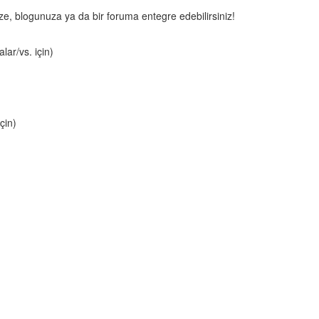
nize, blogunuza ya da bir foruma entegre edebilirsiniz!
lar/vs. için)
çin)