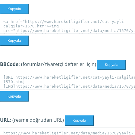
Kopyala
Kopyala
BBCode:
(forumlar/ziyaretçi defterleri için)
Kopyala
Kopyala
URL:
(resme doğrudan URL)
Kopyala