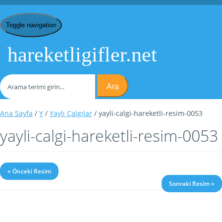
Toggle navigation
hareketligifler.net
Ara
Ana Sayfa
/
Y
/
Yaylı Çalgılar
/ yayli-calgi-hareketli-resim-0053
yayli-calgi-hareketli-resim-0053
« Önceki Resim
Sonraki Resim »