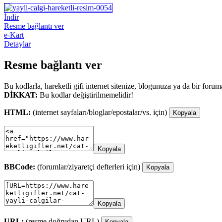
İndir
Resme bağlantı ver
e-Kart
Detaylar
Resme bağlantı ver
Bu kodlarla, hareketli gifi internet sitenize, blogunuza ya da bir forum
DİKKAT:
Bu kodlar değiştirilmemelidir!
HTML:
(internet sayfaları/bloglar/epostalar/vs. için)
Kopyala
Kopyala
BBCode:
(forumlar/ziyaretçi defterleri için)
Kopyala
Kopyala
URL:
(resme doğrudan URL)
Kopyala