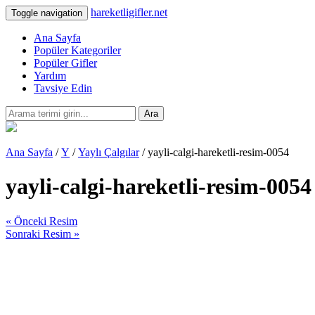
hareketligifler.net
Toggle navigation
Ana Sayfa
Popüler Kategoriler
Popüler Gifler
Yardım
Tavsiye Edin
Ara
Ana Sayfa
/
Y
/
Yaylı Çalgılar
/ yayli-calgi-hareketli-resim-0054
yayli-calgi-hareketli-resim-0054
« Önceki Resim
Sonraki Resim »