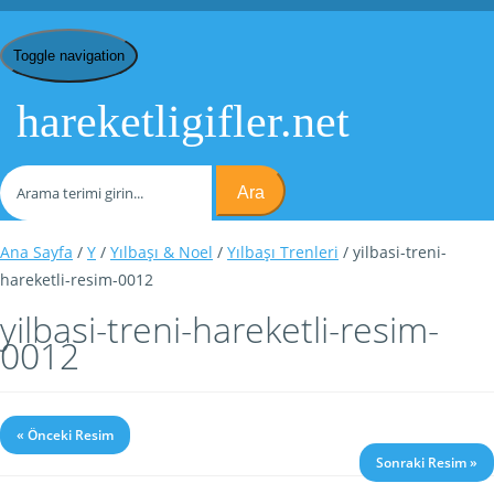
Toggle navigation
hareketligifler.net
Ara
Ana Sayfa
/
Y
/
Yılbaşı & Noel
/
Yılbaşı Trenleri
/ yilbasi-treni-
hareketli-resim-0012
yilbasi-treni-hareketli-resim-
0012
« Önceki Resim
Sonraki Resim »