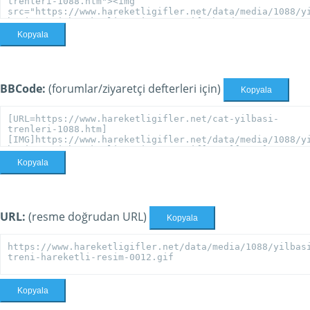
Kopyala
BBCode:
(forumlar/ziyaretçi defterleri için)
Kopyala
Kopyala
URL:
(resme doğrudan URL)
Kopyala
Kopyala