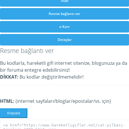
İndir
Resme bağlantı ver
e-Kart
Detaylar
Resme bağlantı ver
Bu kodlarla, hareketli gifi internet sitenize, blogunuza ya da
bir foruma entegre edebilirsiniz!
DİKKAT:
Bu kodlar değiştirilmemelidir!
HTML:
(internet sayfaları/bloglar/epostalar/vs. için)
Kopyala