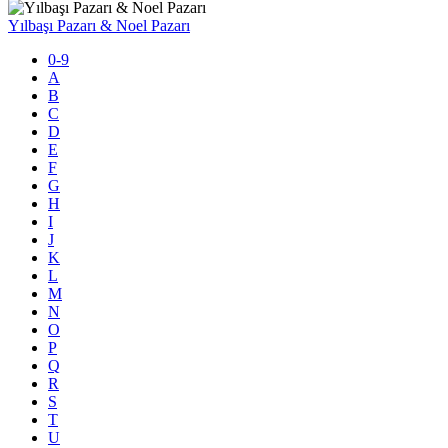
Yılbaşı Pazarı & Noel Pazarı
0-9
A
B
C
D
E
F
G
H
I
J
K
L
M
N
O
P
Q
R
S
T
U