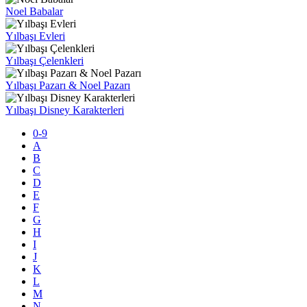
Noel Babalar
Yılbaşı Evleri
Yılbaşı Çelenkleri
Yılbaşı Pazarı & Noel Pazarı
Yılbaşı Disney Karakterleri
0-9
A
B
C
D
E
F
G
H
I
J
K
L
M
N