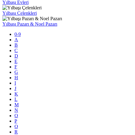
Yılbaşı Evleri
Yılbaşı Çelenkleri
Yılbaşı Pazarı & Noel Pazarı
0-9
A
B
C
D
E
F
G
H
I
J
K
L
M
N
O
P
Q
R