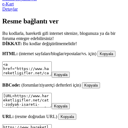
e-Kart
Detaylar
Resme bağlantı ver
Bu kodlarla, hareketli gifi internet sitenize, blogunuza ya da bir
foruma entegre edebilirsiniz!
DİKKAT:
Bu kodlar değiştirilmemelidir!
HTML:
(internet sayfaları/bloglar/epostalar/vs. için)
Kopyala
Kopyala
BBCode:
(forumlar/ziyaretçi defterleri için)
Kopyala
Kopyala
URL:
(resme doğrudan URL)
Kopyala