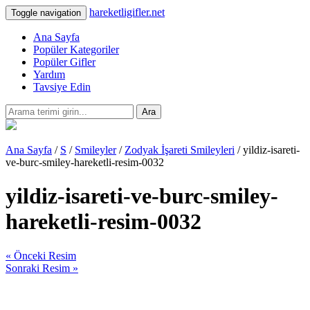
hareketligifler.net
Toggle navigation
Ana Sayfa
Popüler Kategoriler
Popüler Gifler
Yardım
Tavsiye Edin
Ara
Ana Sayfa
/
S
/
Smileyler
/
Zodyak İşareti Smileyleri
/ yildiz-isareti-
ve-burc-smiley-hareketli-resim-0032
yildiz-isareti-ve-burc-smiley-
hareketli-resim-0032
« Önceki Resim
Sonraki Resim »