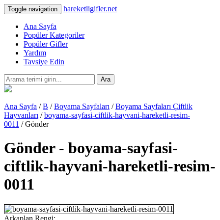
hareketligifler.net
Toggle navigation
Ana Sayfa
Popüler Kategoriler
Popüler Gifler
Yardım
Tavsiye Edin
Ara
Ana Sayfa
/
B
/
Boyama Sayfaları
/
Boyama Sayfaları Çiftlik
Hayvanları
/
boyama-sayfasi-ciftlik-hayvani-hareketli-resim-
0011
/ Gönder
Gönder - boyama-sayfasi-
ciftlik-hayvani-hareketli-resim-
0011
Arkaplan Rengi: