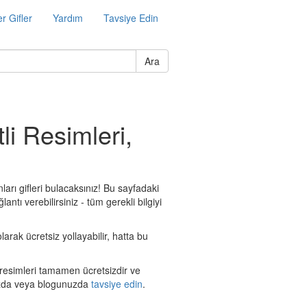
r Gifler
Yardım
Tavsiye Edin
Ara
li Resimleri,
arı gifleri bulacaksınız! Bu sayfadaki
ntı verebilirsiniz - tüm gerekli bilgiyi
arak ücretsiz yollayabilir, hatta bu
ı resimleri tamamen ücretsizdir ve
nızda veya blogunuzda
tavsiye edin
.