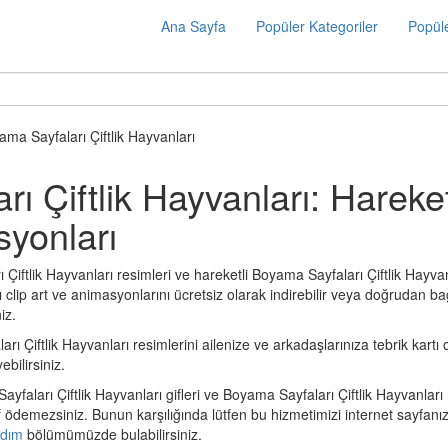
Ana Sayfa
Popüler Kategoriler
Popüle
ama Sayfaları Çiftlik Hayvanları
ı Çiftlik Hayvanları: Hareket
syonları
iftlik Hayvanları resimleri ve hareketli Boyama Sayfaları Çiftlik Hayvanl
lip art ve animasyonlarını ücretsiz olarak indirebilir veya doğrudan bağla
iz.
Çiftlik Hayvanları resimlerini ailenize ve arkadaşlarınıza tebrik kartı ol
ebilirsiniz.
yfaları Çiftlik Hayvanları gifleri ve Boyama Sayfaları Çiftlik Hayvanlar
af ödemezsiniz. Bunun karşılığında lütfen bu hizmetimizi internet sayfa
rdım
bölümümüzde bulabilirsiniz.