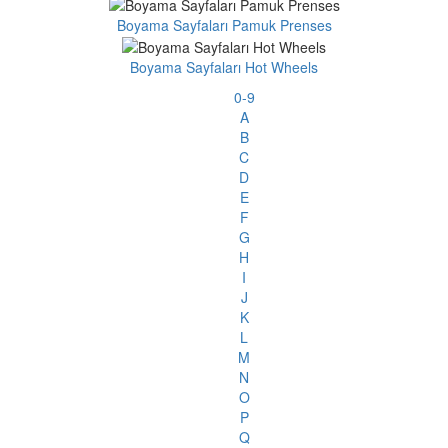
Boyama Sayfaları Pamuk Prenses
Boyama Sayfaları Hot Wheels
0-9
A
B
C
D
E
F
G
H
I
J
K
L
M
N
O
P
Q