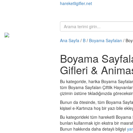
hareketligifler.net
Ana Sayfa
/
B
/
Boyama Sayfaları
/ Boy
Boyama Sayfalar
Gifleri & Anima
Bu kategoride, harika Boyama Sayfaları Ç
tüm Boyama Sayfaları Çiftlik Hayvanları c
çizimin üstüne tıkladığınızda göreceksin
Bunun da ötesinde, tüm Boyama Sayfaları 
kişisel e-Kartınıza hoş bir yazı bile ekley
Bu kategorideki tüm hareketli Boyama Sa
bunları kullanmak için ekstra bir masr
Bunun hakkında daha detaylı bilgiyi
ya