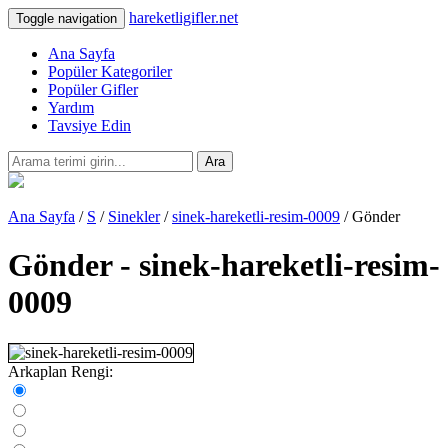
hareketligifler.net
Toggle navigation
Ana Sayfa
Popüler Kategoriler
Popüler Gifler
Yardım
Tavsiye Edin
Ara
Ana Sayfa
/
S
/
Sinekler
/
sinek-hareketli-resim-0009
/ Gönder
Gönder - sinek-hareketli-resim-
0009
Arkaplan Rengi: