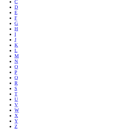
C
D
E
F
G
H
I
J
K
L
M
N
O
P
Q
R
S
T
U
V
W
X
Y
Z