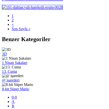
1
2
»
Son Sayfa »
Benzer Kategoriler
3D
1 Nisan Şakaları
13. Cuma
@ işaretleri
8-bit Süper Mario
0-9
A
B