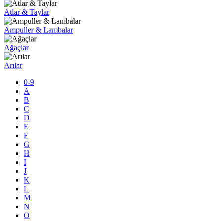
Atlar & Taylar
Ampuller & Lambalar
Ağaçlar
Arılar
0-9
A
B
C
D
E
F
G
H
I
J
K
L
M
N
O